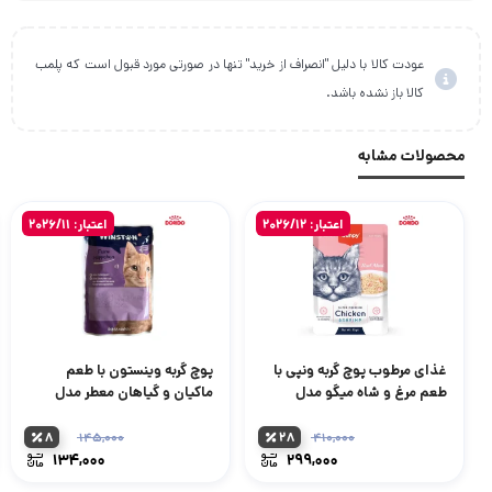
عودت کالا با دلیل "انصراف از خرید" تنها در صورتی مورد قبول است که پلمب
کالا باز نشده باشد.
محصولات مشابه
اعتبار: 2026/12
اعتبار: 2026/11
غذای مرطوب پوچ گربه ونپی با
پوچ گربه وینستون با طعم
طعم مرغ و شاه میگو مدل
ماکیان و گیاهان معطر مدل
Winston Feine Häppchen
Wanpy Super Premium
with Chicken & Shrimp وزن
Mit Geflügel in
۸
۲۸
۱۴۵,۰۰۰
۴۱۰,۰۰۰
قیمت
قیمت
85 گرم
Kräuterfond وزن 100 گرم
۱۳۴,۰۰۰
۲۹۹,۰۰۰
اصلی:
اصلی:
قیمت
قیمت