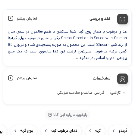
۴۱۰,۰۰۰ تومان
فعلی:
فعلی:
بود.
بود.
۲۹۹,۰۰۰ تومان.
۱۳۴,۰۰۰ ت
نقد و بررسی
نمایش بیشتر
غذای مرطوب یا همان پوچ گربه شیبا سلکشن با طعم سالمون در سس مدل
Sheba Selection in Sauce with Salmon یکی از غذای تر مرطوب برای گربه‌ها
از برند شیبا - Sheba است. این محصول به صورت بسته‌بندی شده و در وزن 85
گرمی عرضه می‌شود. اصلی‌ترین ترکیب این غذا سالمون است که یک منبع
پروتئین غنی و اساسی در تغذیه...
مشخصات
نمایش بیشتر
گارانتی
گارانتی اصالت و سلامت فیزیکی
بازخورد درباره این کالا
دُریدو
گربه
غذای مرطوب گربه
پوچ گربه
پوچ 