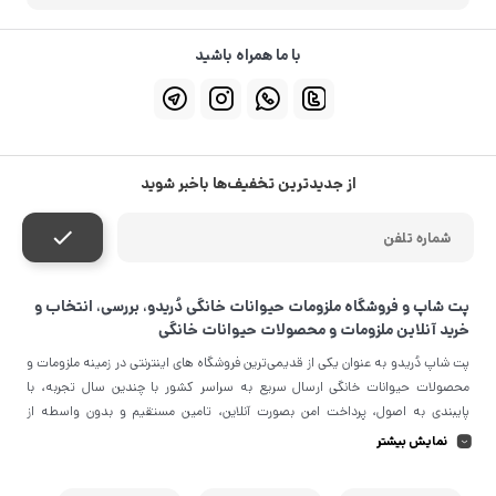
با ما همراه باشید
از جدیدترین تخفیف‌ها باخبر شوید
پت شاپ و فروشگاه ملزومات حیوانات خانگی دُریدو، بررسی، انتخاب و
خرید آنلاین ملزومات و محصولات حیوانات خانگی
پت شاپ دُریدو به عنوان یکی از قدیمی‌ترین فروشگاه های اینترنتی در زمینه ملزومات و
محصولات حیوانات خانگی ارسال سریع به سراسر کشور با چندین سال تجربه، با
پایبندی به اصول، پرداخت امن بصورت آنلاین، تامین مستقیم و بدون واسطه از
معتبرترین برندهای جهان و تضمین اصل‌بودن کالا موفق شده تا همگام با خانواده
نمایش بیشتر
دُریدویی، به بزرگ‌ترین فروشگاه اینترنتی ایران در زمینه تامین ملزومات و محصولات
حیوانات خانگی تبدیل شود. به محض ورود به سایت دُریدو با دنیایی از محصولات رو