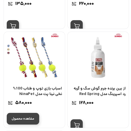
Tearstain Remover حجم 60
۱۳۵,۰۰۰
۲۲۰,۰۰۰
میل
+
1
+
از بین برنده جرم گوش سگ و گربه
اسباب بازی توپ و طناب 100%
رد اسپرینگ مدل Red Spring
نخی نینا پت مدل NinaPet
Ear Cleaner حجم 60 میل
100% Cotton & Ball Toy
۵۸۰,۰۰۰
۱۲۸,۰۰۰
مشاهده محصول