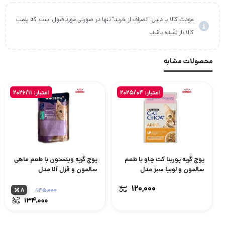
عودت کالا با دلیل "انصراف از خرید" تنها در صورتی مورد قبول است که پلمب
کالا باز نشده باشد.
محصولات مشابه
اعتبار: 2025/04
اعتبار: 2026/11
پوچ گربه پورینا کت چاو با طعم
پوچ گربه وینستون با طعم ماهی
سالمون و لوبیا سبز مدل
سالمون و قزل آلا مدل
Winston Feine Happchen
Purina Cat Chow with
۱۲۰,۰۰۰
Salmon and Green Beans
mit Lachs und Forelle وزن
۸
۱۴۵,۰۰۰
قیمت
وزن 85 گرم
100 گرم
۱۳۴,۰۰۰
اصلی:
قیمت
فعلی:
بود.