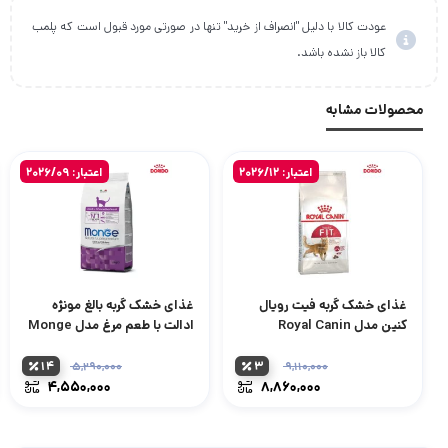
عودت کالا با دلیل "انصراف از خرید" تنها در صورتی مورد قبول است که پلمب
کالا باز نشده باشد.
محصولات مشابه
اعتبار: 2026/12
اعتبار: 2026/09
غذای خشک گربه فیت رویال
غذای خشک گربه بالغ مونژه
کنین مدل Royal Canin
ادالت با طعم مرغ مدل Monge
Natural Superpremium
Regular Fit
Adult Rich in Chicken وزن
۱۴
۳
۵,۲۹۰,۰۰۰
۹,۱۱۰,۰۰۰
قیمت
قیمت
1.5 کیلوگرم
۴,۵۵۰,۰۰۰
۸,۸۶۰,۰۰۰
اصلی:
اصلی:
قیمت
قیمت
۹,۱۱۰,۰۰۰ تومان
فعلی:
فعلی:
بود.
بود.
۸,۸۶۰,۰۰۰ تومان.
,۵۵۰,۰۰۰