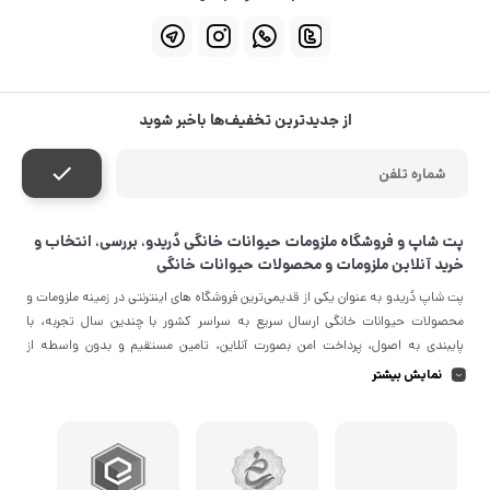
از جدیدترین تخفیف‌ها باخبر شوید
پت شاپ و فروشگاه ملزومات حیوانات خانگی دُریدو، بررسی، انتخاب و
خرید آنلاین ملزومات و محصولات حیوانات خانگی
پت شاپ دُریدو به عنوان یکی از قدیمی‌ترین فروشگاه های اینترنتی در زمینه ملزومات و
محصولات حیوانات خانگی ارسال سریع به سراسر کشور با چندین سال تجربه، با
پایبندی به اصول، پرداخت امن بصورت آنلاین، تامین مستقیم و بدون واسطه از
معتبرترین برندهای جهان و تضمین اصل‌بودن کالا موفق شده تا همگام با خانواده
نمایش بیشتر
دُریدویی، به بزرگ‌ترین فروشگاه اینترنتی ایران در زمینه تامین ملزومات و محصولات
حیوانات خانگی تبدیل شود. به محض ورود به سایت دُریدو با دنیایی از محصولات رو
به رو می‌شوید! هر آنچه که نیاز دارید و به ذهن شما خطور می‌کند در اینجا پیدا
خواهید کرد. حتی زمانی که بین خرید کالاها برای شخصی مردد هستید می‌توانید با
خرید کارت هدیه دُریدو ، انتخاب را به سایرین بسپارید. این فروشگاه مثل یک ویترین