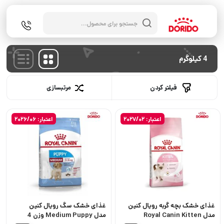
جستجوی
محصولات
4 کیلوگرم
فیلتر کردن
مرتبسازی
اعتبار: 2027/02
اعتبار: 2026/06
غذای خشک بچه گربه رویال کنین
غذای خشک سگ رویال کنین
مدل Royal Canin Kitten
مدل Medium Puppy وزن 4