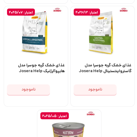
اعتبار: 2026/12
اعتبار: 2025/07
غذای خشک گربه جوسرا مدل
غذای خشک گربه جوسرا مدل
گاسترواینتستینال Josera Help
هایپوآلرژنیک Josera Help
Gastrointestinal وزن 2
Hypoallergenic وزن 2 کیلوگرم
کیلوگرم
ناموجود
ناموجود
اعتبار: 2025/05