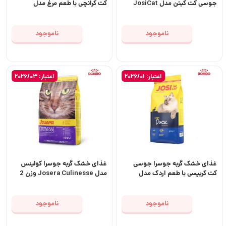
جوسی کت کیتن مدل JosiCat
کت کرانچی با طعم مرغ مدل
JosiCat Crunchy with
Kitten
Poultry
ناموجود
ناموجود
اعتبار: 2026/01
اعتبار: 2026/03
غذای خشک گربه جوسرا جوسی
غذای خشک گربه جوسرا کولینس
کت کریپسی با طعم اردک مدل
مدل Josera Culinesse وزن 2
JosiCat Crispy with Duck
کیلوگرم
ناموجود
ناموجود