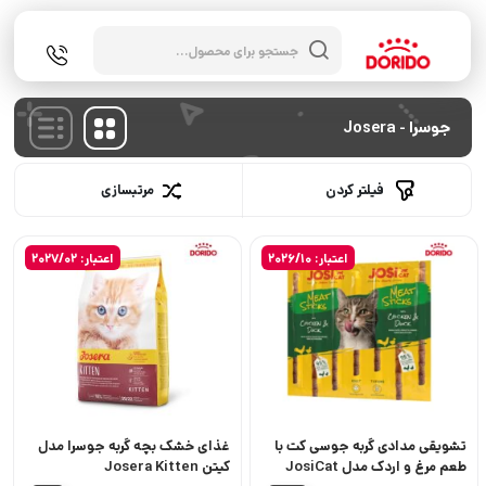
جستجوی
محصولات
جوسرا - Josera
فیلتر کردن
مرتبسازی
اعتبار: 2026/10
اعتبار: 2027/02
تشویقی مدادی گربه جوسی کت با
غذای خشک بچه گربه جوسرا مدل
طعم مرغ و اردک مدل JosiCat
کیتن Josera Kitten