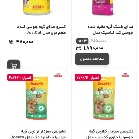
غذای خشک گربه عقیم شده
کنسرو غذای گربه جوسی کت با
جوسی کت کلاسیک مدل
طعم مرغ مدل JosiCat
JosiCat Sterilised Classic
Chicken in Jelly وزن 400 گرم
۲,۱۵۰,۰۰۰
۴۸۰,۰۰۰
13
قیمت
۱,۸۹۰,۰۰۰
اصلی:
قیمت
۲,۱۵۰,۰۰۰ تومان
مشاهده محصول
فعلی:
بود.
۱,۸۹۰,۰۰۰ تومان.
اعتبار: 2026/11
اعتبار: 2026/11
تشویقی مغزدار کرانچی گربه
تشویقی مغزدار کرانچی گربه
جوسرا با حاوی کت نیپ مدل
جوسرا با طعم اردک مدل Josera