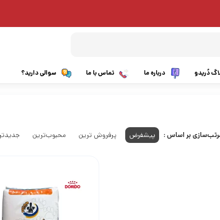
اگ دُریدو
درباره ما
تماس با ما
سوالی دارید؟
غذای گربه بالغ
بالغ نژاد کوچک
غذای بچه گربه
بالغ نژاد متوسط و بزرگ
رتب‌سازی بر اساس :
پیشفرض
پرفروش ترین
محبوب‌ترین
جدیدتر
غذای گربه عقیم شده
توله نژاد کوچک
غذای مراقبتی گربه
توله نژاد متوسط و بزرگ
غذای درمانی گربه
غذای مراقبتی سگ