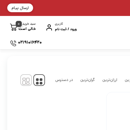
ارسال پیام
0
سبد خرید
کاربری
خالی است
ورود / ثبت نام
02191016420
نمایش
1
-
1
کالا از
1
ین
ارزان‌ترین
گران‌ترین
در دسترس