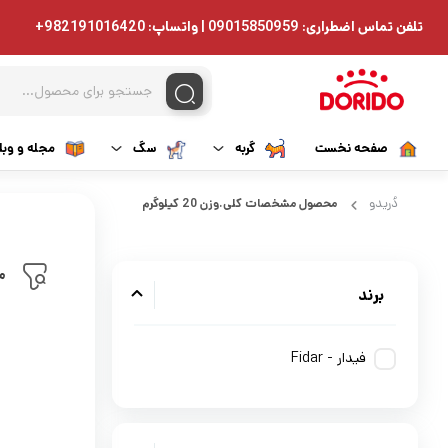
تلفن تماس اضطراری: 09015850959 | واتساپ: 982191016420+
صفحه نخست
گربه
سگ
مجله و وبل
غذای خشک گربه
غذای خشک سگ
دُریدو
محصول مشخصات کلی.وزن
20 کیلوگرم
غذای مرطوب گربه
غذای مرطوب سگ
م
برند
تشویقی گربه
دارویی سگ
دارویی گربه
تشویقی سگ
فیدار - Fidar
مکمل گربه
مکمل سگ