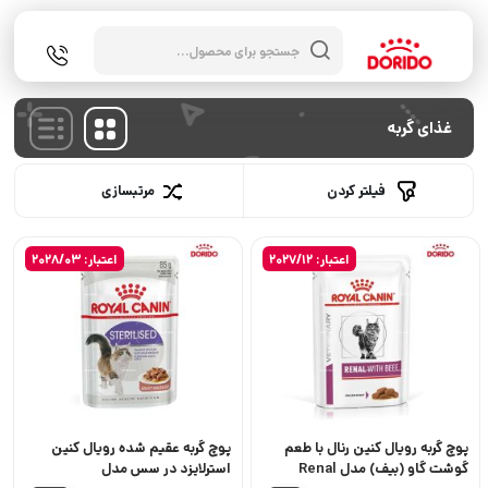
جستجوی
محصولات
غذای گربه
فیلتر کردن
مرتبسازی
اعتبار: 2027/12
اعتبار: 2028/03
پوچ گربه رویال کنین رنال با طعم
پوچ گربه عقیم شده رویال کنین
گوشت گاو (بیف) مدل Renal
استرلایزد در سس مدل