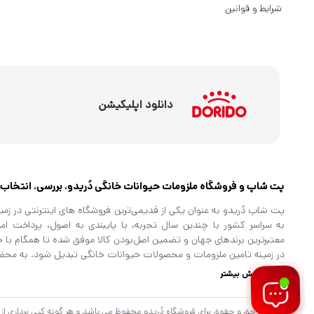
شرایط و قوانین
دانلود اپلیکیشن
پت شاپ و فروشگاه ملزومات حیوانات خانگی دُریدو، بررسی، انتخاب 
پت شاپ دُریدو به عنوان یکی از قدیمی‌ترین فروشگاه های اینترنتی در ز
به سراسر کشور با چندین سال تجربه، با پایبندی به اصول، پرداخت ام
معتبرترین برندهای جهان و تضمین اصل‌بودن کالا موفق شده تا همگام با خانو
در زمینه تامین ملزومات و محصولات حیوانات خانگی تبدیل شود. به محض 
رو می‌شوید! هر آنچه که نیاز دارید و به ذهن شما خطور می‌کند در اینجا پ
نمایش بیشتر
شخصی مردد هستید می‌توانید با خرید کارت هدیه دُریدو ، انتخاب را به س
و برق است که با انواع و اقسام محصولاتی نظیر غذای خشک و مرطوب برا
© تمامی حق و حقوق برای فروشگاه دُریدو محفوظ می باشد و هر گونه کپی برداری از آن
برای سگ ، تشویقی برای سگ، غذاهای درمانی و دارویی برای سگ و گربه 