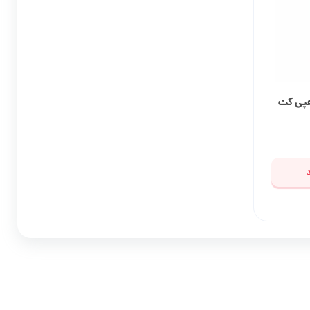
هپی کت