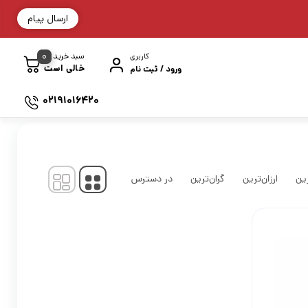
ارسال پیام
0
سبد خرید
کاربری
خالی است
ورود / ثبت نام
02191016420
نمایش
1
-
1
کالا از
1
ین
ارزان‌ترین
گران‌ترین
در دسترس