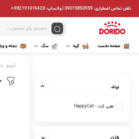
تلفن تماس اضطراری: 09015850959 | واتساپ: 982191016420+
صفحه نخست
گربه
سگ
مجله و وبل
غذای خشک گربه
غذای خشک سگ
دُریدو
غذای مرطوب گربه
غذای مرطوب سگ
م
برند
تشویقی گربه
دارویی سگ
هپی کت - HappyCat
دارویی گربه
تشویقی سگ
مکمل گربه
مکمل سگ
وزن