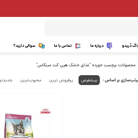
اگ دُریدو
درباره ما
تماس با ما
سوالی دارید؟
غذای گربه بالغ
بالغ نژاد کوچک
محصولات برچسب خورده “غذای خشک هپی کت مینکاس”
غذای بچه گربه
بالغ نژاد متوسط و بزرگ
رتب‌سازی بر اساس :
پیشفرض
پرفروش ترین
محبوب‌ترین
جدیدتر
غذای گربه عقیم شده
توله نژاد کوچک
غذای مراقبتی گربه
توله نژاد متوسط و بزرگ
غذای درمانی گربه
غذای مراقبتی سگ