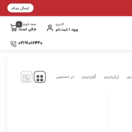
ارسال پیام
0
سبد خرید
کاربری
خالی است
ورود / ثبت نام
02191016420
نمایش
1
-
1
کالا از
1
ین
ارزان‌ترین
گران‌ترین
در دسترس