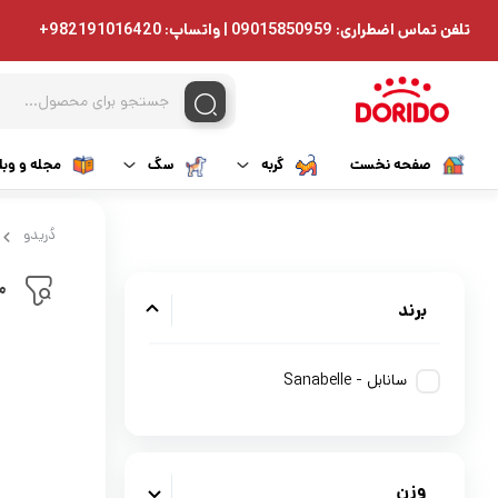
تلفن تماس اضطراری: 09015850959 | واتساپ: 982191016420+
صفحه نخست
گربه
سگ
مجله و وبل
غذای خشک گربه
غذای خشک سگ
دُریدو
غذای مرطوب گربه
غذای مرطوب سگ
م
برند
تشویقی گربه
دارویی سگ
سانابل - Sanabelle
دارویی گربه
تشویقی سگ
مکمل گربه
مکمل سگ
وزن