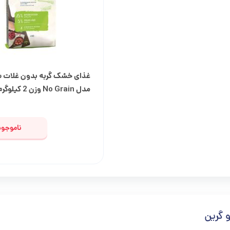
غذای درمانی سگ
غذای خشک گربه بدون غلات س
مدل No Grain وزن 2 کیلوگرم
ناموجود
 گرین