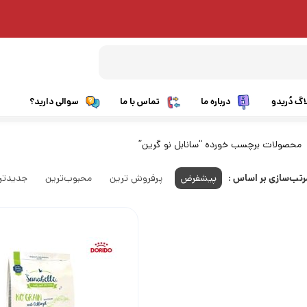
اگ دُریدو
درباره ما
تماس با ما
سوالی دارید؟
غذای گربه بالغ
بالغ نژاد کوچک
محصولات برچسب خورده “سانابل نو گرین”
غذای بچه گربه
بالغ نژاد متوسط و بزرگ
رتب‌سازی بر اساس :
پیشفرض
پرفروش ترین
محبوب‌ترین
جدیدتر
غذای گربه عقیم شده
توله نژاد کوچک
غذای مراقبتی گربه
توله نژاد متوسط و بزرگ
غذای درمانی گربه
غذای مراقبتی سگ