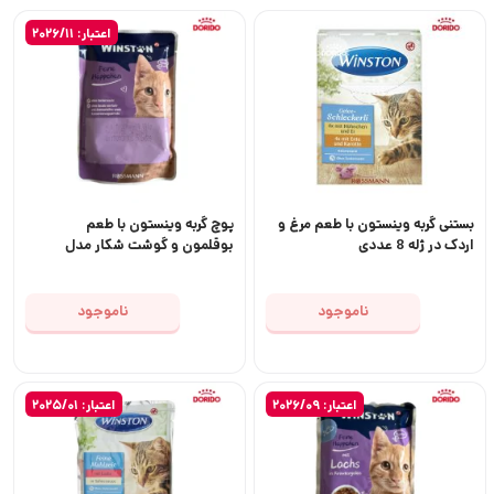
اعتبار: 2026/11
بستنی گربه وینستون با طعم مرغ و
پوچ گربه وینستون با طعم
اردک در ژله 8 عددی
بوقلمون و گوشت شکار مدل
Winston mit Truthahn und
Wild وزن 100 گرم
ناموجود
ناموجود
اعتبار: 2026/09
اعتبار: 2025/01