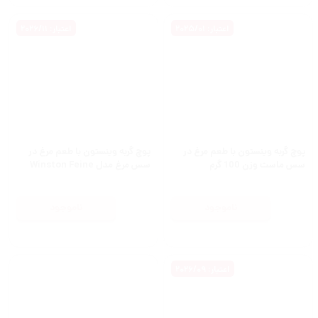
اعتبار: 2025/01
اعتبار: 2026/11
پوچ گربه وینستون با طعم مرغ در
پوچ گربه وینستون با طعم مرغ در
سس ماست وزن 100 گرم
سس مرغ مدل Winston Feine
Happchen mit Huhn in
Huhnerfond وزن 100 گرم
ناموجود
ناموجود
اعتبار: 2026/09