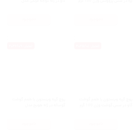
بره در سس پروونس وزن 100 گرم
گاو در ژله گوجه فرنگی مدل
Winston mit Rind in
Tomatengelee وزن 100 گرم
ناموجود
ناموجود
اعتبار: 2025/01
اعتبار: 2026/09
پوچ گربه وینستون با طعم گوشت
پوچ گربه وینستون با طعم گوشت
گاو در سس گوشت وزن 100 گرم
گوساله در ژله هویج مدل
Winston mit Kalb in
Karottengelee وزن 100 گرم
ناموجود
ناموجود