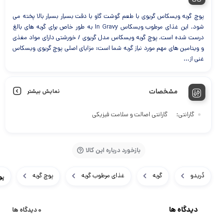
پوچ گربه ویسکاس گریوی با طعم گوشت گاو با دقت بسیار بسیار بالا پخته می
شود. این غذای مرطوب ویسکاس In Gravy به طور خاص برای گربه های بالغ
درست شده است. پوچ گربه ویسکاس مدل گریوی / خورشتی دارای مواد مغذی
و ویتامین های مهم مورد نیاز گربه شما است: مزایای اصلی پوچ گریوی ویسکاس
غنی از...
مشخصات
نمایش بیشتر
گارانتی
گارانتی اصالت و سلامت فیزیکی
بازخورد درباره این کالا
دُریدو
گربه
غذای مرطوب گربه
پوچ گربه
پو
دیدگاه ها
0 دیدگاه ها