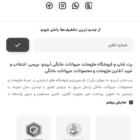
از جدیدترین تخفیف‌ها باخبر شوید
پت شاپ و فروشگاه ملزومات حیوانات خانگی دُریدو، بررسی، انتخاب و
خرید آنلاین ملزومات و محصولات حیوانات خانگی
پت شاپ دُریدو به عنوان یکی از قدیمی‌ترین فروشگاه های اینترنتی در زمینه ملزومات و
محصولات حیوانات خانگی ارسال سریع به سراسر کشور با چندین سال تجربه، با
پایبندی به اصول، پرداخت امن بصورت آنلاین، تامین مستقیم و بدون واسطه از
معتبرترین برندهای جهان و تضمین اصل‌بودن کالا موفق شده تا همگام با خانواده
نمایش بیشتر
دُریدویی، به بزرگ‌ترین فروشگاه اینترنتی ایران در زمینه تامین ملزومات و محصولات
حیوانات خانگی تبدیل شود. به محض ورود به سایت دُریدو با دنیایی از محصولات رو
به رو می‌شوید! هر آنچه که نیاز دارید و به ذهن شما خطور می‌کند در اینجا پیدا
خواهید کرد. حتی زمانی که بین خرید کالاها برای شخصی مردد هستید می‌توانید با
خرید کارت هدیه دُریدو ، انتخاب را به سایرین بسپارید. این فروشگاه مثل یک ویترین