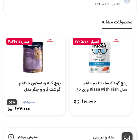
کالا باز نشده باشد.
محصولات مشابه
اعتبار: 2025/02
اعتبار: 2026/11
پوچ گربه کیسا با طعم ماهی
پوچ گربه وینستون با طعم
مدل Kissa with Fish وزن 75
گوشت گاو و جگر مدل
گرم
Winston mit Rind und
۱۱۰,۰۰۰
Leber وزن 100 گرم
۸
۱۴۵,۰۰۰
قیمت
۱۳۴,۰۰۰
اصلی:
قیمت
فعلی:
بود.
۱۳۴,۰۰۰ ت
نقد و بررسی
نمایش بیشتر